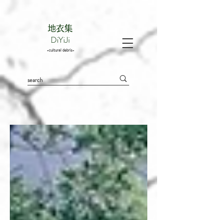
地衣集
DiYiJi
-cultural debris-