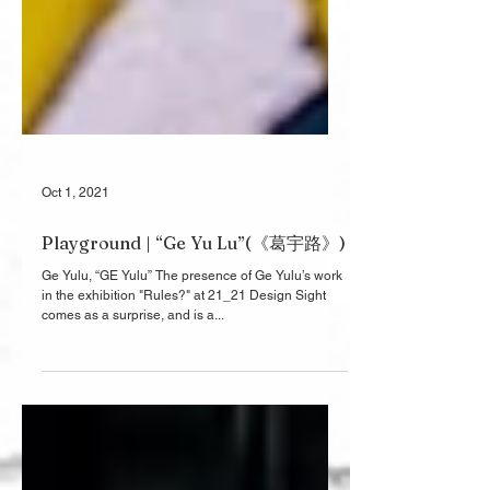
Oct 1, 2021
Playground | “Ge Yu Lu”(《葛宇路》)
Ge Yulu, “GE Yulu” The presence of Ge Yulu’s work
in the exhibition "Rules?" at 21_21 Design Sight
comes as a surprise, and is a...