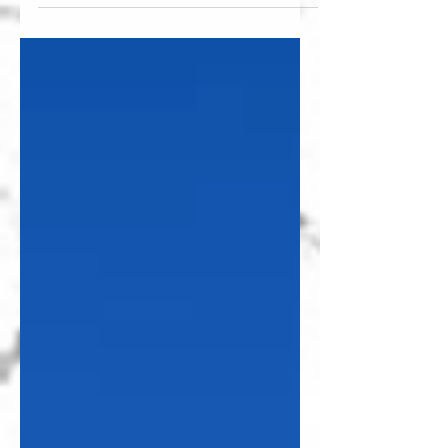
東京・上野にある東京都美術館では毎年3つの展示
室で展覧会の企画を公募し、入選した企画は約1ヶ
月間無償で展示する機会が提供されます。2021年の
都美セレクション グループ展のひとつとして、「暗
くなるまで待っていて（Until It Gets...