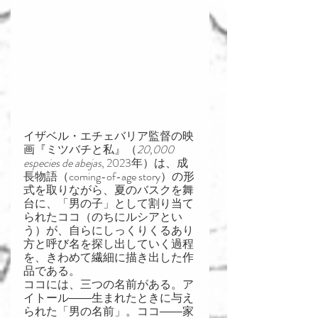
イザベル・エチェバリア監督の映
画『ミツバチと私』（
20,000 
especies de abejas
, 2023年）は、成
長物語（coming-of-age story）の形
式を取りながら、夏のバスクを舞
台に、「男の子」として割り当て
られたココ（のちにルシアとい
う）が、自らにしっくりくるあり
方と呼び名を探し出していく過程
を、きわめて繊細に描き出した作
品である。
ココには、三つの名前がある。ア
イトール――生まれたときに与え
られた「男の名前」。ココ――家