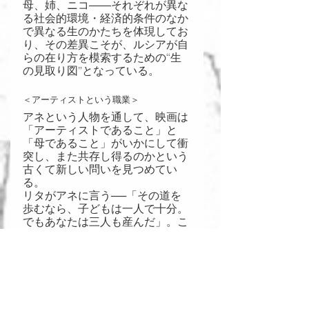
母、姉、ニコ――それぞれが異な
る社会的環境・経済的条件のなか
で異なる生のかたちを体現してお
り、その差異こそが、ルシアが自
らの在り方を模索するための“生
の見取り図”となっている。
＜アーティストという職業＞
アネという人物を通して、映画は
「アーティストであること」と
「母であること」がいかにして衝
突し、また共存し得るのかという
古くて新しい問いを見つめてい
る。
リタがアネに言う──「その道を
歩むなら、子どもは一人で十分。
でもあなたは三人も産んだ」。こ
の言葉は単なる小言ではない。そ
こには、創作の自由と母性が両立
しにくいという社会的前提が凝縮
している。芸術には「余裕」が必
要だが、再生産労働（出産・育
児・家事）はその余裕を容赦なく