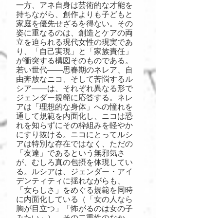
一方、アネ自身は芸術的な才能を
持ちながら、創作よりも子どもと
家庭を優先せざるを得ない。その
姿に重なるのは、創造とケアの両
立を迫られる現代女性の現実であ
り、「自己実現」と「家族責任」
が衝突する構図そのものである。
若い世代――思春期のネレア、自
由奔放なニコ、そして苦悩するル
シア――は、それぞれ異なる形で
ジェンダー規範に応答する。ネレ
アは「理想的な身体」への憧れを
通して規範を内面化し、ニコは恐
れを知らずにその枠組みを軽やか
にすり抜ける。ニコにとってルシ
アは特別な存在ではなく、ただの
「友達」であるという無邪気さ
が、むしろ真の包摂を体現してい
る。ルシアは、ジェンダー・アイ
デンティティに揺れながらも、
「女らしさ」をめぐる規範を同時
に内面化している（「女の人なら
胸が目立つ」「怖がるのは女の子
みたい」）。その二重性のなか