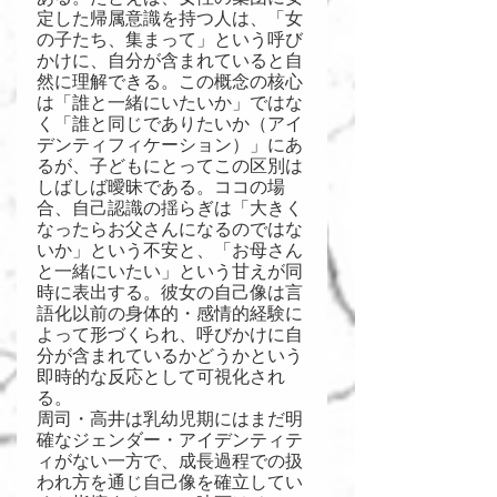
定した帰属意識を持つ人は、「女
の子たち、集まって」という呼び
かけに、自分が含まれていると自
然に理解できる。この概念の核心
は「誰と一緒にいたいか」ではな
く「誰と同じでありたいか（アイ
デンティフィケーション）」にあ
るが、子どもにとってこの区別は
しばしば曖昧である。ココの場
合、自己認識の揺らぎは「大きく
なったらお父さんになるのではな
いか」という不安と、「お母さん
と一緒にいたい」という甘えが同
時に表出する。彼女の自己像は言
語化以前の身体的・感情的経験に
よって形づくられ、呼びかけに自
分が含まれているかどうかという
即時的な反応として可視化され
る。
周司・高井は乳幼児期にはまだ明
確なジェンダー・アイデンティテ
ィがない一方で、成長過程での扱
われ方を通じ自己像を確立してい