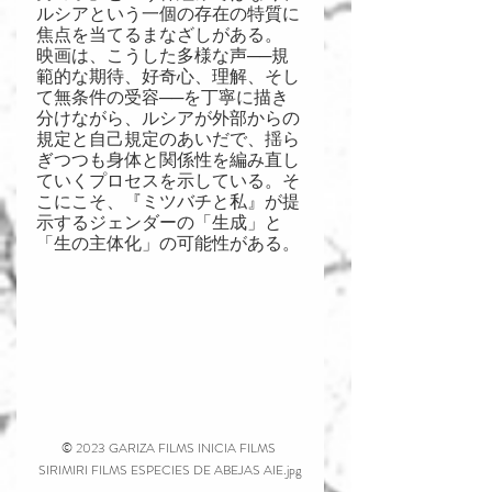
ルシアという一個の存在の特質に
焦点を当てるまなざしがある。
映画は、こうした多様な声──規
範的な期待、好奇心、理解、そし
て無条件の受容──を丁寧に描き
分けながら、ルシアが外部からの
規定と自己規定のあいだで、揺ら
ぎつつも身体と関係性を編み直し
ていくプロセスを示している。そ
こにこそ、『ミツバチと私』が提
示するジェンダーの「生成」と
「生の主体化」の可能性がある。
© 2023 GARIZA FILMS INICIA FILMS 
SIRIMIRI FILMS ESPECIES DE ABEJAS AIE.jpg