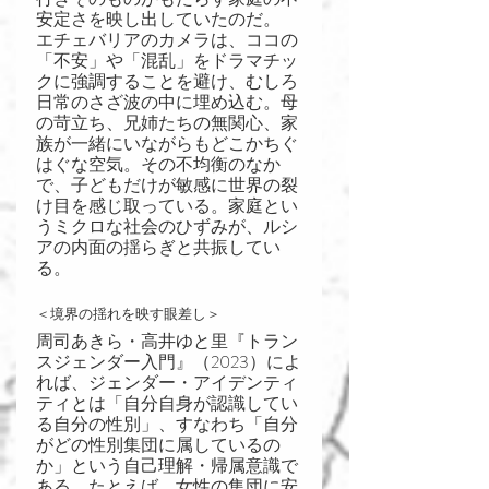
安定さを映し出していたのだ。
エチェバリアのカメラは、ココの
「不安」や「混乱」をドラマチッ
クに強調することを避け、むしろ
日常のさざ波の中に埋め込む。母
の苛立ち、兄姉たちの無関心、家
族が一緒にいながらもどこかちぐ
はぐな空気。その不均衡のなか
で、子どもだけが敏感に世界の裂
け目を感じ取っている。家庭とい
うミクロな社会のひずみが、ルシ
アの内面の揺らぎと共振してい
る。
＜境界の揺れを映す眼差し＞
周司あきら・高井ゆと里『トラン
スジェンダー入門』（2023）によ
れば、ジェンダー・アイデンティ
ティとは「自分自身が認識してい
る自分の性別」、すなわち「自分
がどの性別集団に属しているの
か」という自己理解・帰属意識で
ある。たとえば、女性の集団に安