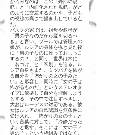
が巧みなのは、この「外部の規
範」と「内面化された規範」がど
のように交差するのかを、子ども
の視線の高さで描き出している点
だ。
バスクの家では、祖母や叔母が
「男の子なのだから髪を切るべ
き」と言い、プールでは管理人の
娘が、ルシアの身体を覗き見た後
に「男の子なのに座っておしっこ
するの？」と問う。世界は常に
「名づけ」と「区別」を迫る。ル
シア自身もまた、ミツバチを怖が
る自分を「怖がりの女の子みた
い」と形容し、同時に「女の子は
怖がるものだ」というステレオタ
イプに依拠して自分を理解しよう
とする。その中で注目すべきは、
大おばルーデスの対応である。彼
女はルシアの自己認識を無条件に
受け入れ、「怖がりの女の子」と
いう言葉に対して、「冷静だった
よ」と返す。そこには「女の子／
男の子」という枠組みではなく、