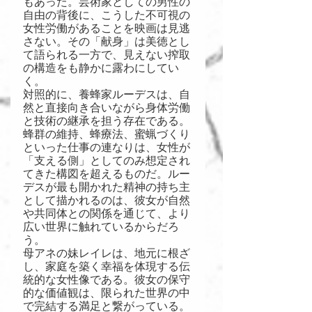
もあった。芸術家としての男性の
自由の背後に、こうした不可視の
女性労働があることを映画は見逃
さない。その「献身」は美徳とし
て語られる一方で、見えない搾取
の構造をも静かに露わにしてい
く。
対照的に、養蜂家ルーデスは、自
然と直接向き合いながら身体労働
と技術の継承を担う存在である。
蜂群の維持、蜂療法、蜜蝋づくり
といった仕事の連なりは、女性が
「支える側」としてのみ想定され
てきた構図を超えるものだ。ルー
デスが最も開かれた精神の持ち主
として描かれるのは、彼女が自然
や共同体との関係を通じて、より
広い世界に触れているからだろ
う。
母アネの妹レイレは、地元に根ざ
し、家庭を築く幸福を体現する伝
統的な女性像である。彼女の保守
的な価値観は、限られた世界の中
で完結する満足と繋がっている。