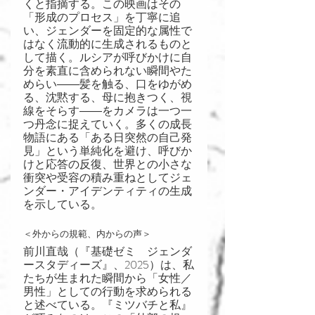
くと指摘する。この映画はその
「形成のプロセス」を丁寧に追
い、ジェンダーを固定的な属性で
はなく流動的に生成されるものと
して描く。ルシアが呼びかけに自
分を素直に含められない瞬間やた
めらい――髪を触る、口をゆがめ
る、沈黙する、母に抱きつく、視
線をそらす――をカメラは一つ一
つ丹念に捉えていく。多くの成長
物語にある「ある日突然の自己発
見」という単純化を避け、呼びか
けと応答の反復、世界との小さな
衝突や受容の積み重ねとしてジェ
ンダー・アイデンティティの生成
を示している。
＜外からの規範、内からの声＞
前川直哉（『基礎ゼミ　ジェンダ
ースタディーズ』、2025）は、私
たちが生まれた瞬間から「女性／
男性」としての行動を求められる
と述べている。『ミツバチと私』