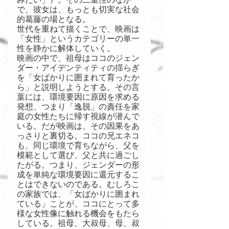
で、彼女は、もっとも切実な社会
的葛藤の場となる。
世代を重ねて描くことで、映画は
「女性」というカテゴリーの単一
性を静かに解体していく。
映画の中で、祖母はココのジェン
ダー・アイデンティティの揺らぎ
を「女ばかりに囲まれて育ったか
ら」と説明しようとする。その言
葉には、環境要因に原因を求める
発想、つまり「逸脱」の責任を家
庭の女性たちに帰す視線が潜んで
いる。だが映画は、その因果をあ
っさりと裏切る。ココの兄エネコ
も、同じ環境で育ちながら、父を
模範として選び、父と共に過ごし
たがる。つまり、ジェンダーの形
成を単純な環境要因に還元するこ
とはできないのである。むしろこ
の家族では、「女ばかりに囲まれ
ている」ことが、ココにとって多
様な女性像に触れる機会をもたら
している。祖母、大叔母、母、叔