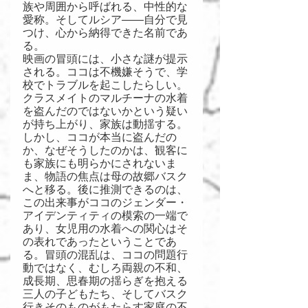
族や周囲から呼ばれる、中性的な
愛称。そしてルシア――自分で見
つけ、心から納得できた名前であ
る。
映画の冒頭には、小さな謎が提示
される。ココは不機嫌そうで、学
校でトラブルを起こしたらしい。
クラスメイトのマルチーナの水着
を盗んだのではないかという疑い
が持ち上がり、家族は動揺する。
しかし、ココが本当に盗んだの
か、なぜそうしたのかは、観客に
も家族にも明らかにされないま
ま、物語の焦点は母の故郷バスク
へと移る。後に推測できるのは、
この出来事がココのジェンダー・
アイデンティティの模索の一端で
あり、女児用の水着への関心はそ
の表れであったということであ
る。冒頭の混乱は、ココの問題行
動ではなく、むしろ両親の不和、
成長期、思春期の揺らぎを抱える
三人の子どもたち、そしてバスク
行きそのものがもたらす家庭の不