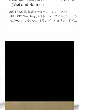
Dec 1, 2024
炭鉱に輝く星のごとく | 『ベトとナム
（Viet and Nam）』
2024 / 129分/ 監督：チューン・ミン・クイ(
TRUONG Minh Quý ) / ベトナム、フィルピン、シン
ガポール、フランス、オランダ、イタリア、ドイ
ツ、アメリカ 『Viet and Nam』 Still by nicolas-
graux 『Viet and Nam』は、2001年の北部ベトナム
の炭鉱という閉鎖的空間を舞台に、ベトとナムとい
う二人の若い男性の関係性を通して、国家、歴史、
家族構造と男性同士の間の親密さを繊細に描く作品
である。名前に国家のメタファーが刻まれている二
人の恋愛は、単なる同性愛の描写に留まらず、戦争
と植民地主義の影響が残存する社会的文脈におい
て、クィアな主体性がどのように形成され、抑圧的
規範に抵抗しうるかを示す物語として位置づけられ
る。 炭鉱という舞台設定は、ポストコロニアル的な
読みを促す重要な象徴である。閉ざされた鉱山空間