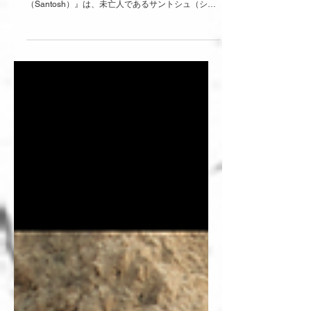
Nov 30, 2024
試練 |『サントシュ（Santosh）』
2024 / 120分/ インド、イギリス、ドイツ、フランス
映画『サントシュ（Santosh）』 映画『サントシュ
（Santosh）』は、未亡人であるサントシュ（シャ
ハナ・ゴスワミー）が、亡き夫の警察官職を引き継
ぎ、女性、カースト、宗教、そして警察内部の腐敗
といった複雑な問題に直面する姿を描く。インド社
会の現実をリアルに映し出すこの作品は、監督サン
ディア・スリがドキュメンタリー制作の経験を活か
し、抑制的でありながら力強い演出を通して、一人
の女性が偏見や危険に立ち向かう姿を丁寧に描いて
いる。 夫の死によって、サントシュは家庭から混乱
と理不尽に満ちた社会へ投げ出される。警察になる
ことは本人の意思であったが、生活の経済的基盤を
失った彼女にとっては他の選択肢はほとんどなかっ
た。急激な変化の中で、彼女は警察署内の性差別的
な構造の中で自分の立ち位置を必死に探しながら、