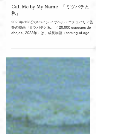
Oct 23, 2025
Call Me by My Name |『ミツバチと
私』
2023年/128分/スペイン イザベル・エチェバリア監
督の映画『ミツバチと私』（ 20,000 especies de
abejas , 2023年）は、成長物語（coming-of-age
story）の形式を取りながら、夏のバスクを舞台に、
「男の子」として割り当てられたココ（のちにルシ
アという）が、自らにしっくりくるあり方と呼び名
を探し出していく過程を、きわめて繊細に描き出し
た作品である。 ココには、三つの名前がある。アイ
トール――生まれたときに与えられた「男の名
前」。ココ――家族や周囲から呼ばれる、中性的な
愛称。そしてルシア――自分で見つけ、心から納得
できた名前である。 映画の冒頭には、小さな謎が提
示される。ココは不機嫌そうで、学校でトラブルを
起こしたらしい。クラスメイトのマルチーナの水着
を盗んだのではないかという疑いが持ち上がり、家
族は動揺する。しかし、ココが本当に盗んだのか、
なぜそうしたのかは、観客にも家族にも明らかにさ
れないまま、物語の焦点は母の故郷バスクへと移