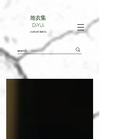
地衣集
DiYiJi
-cultural debris-